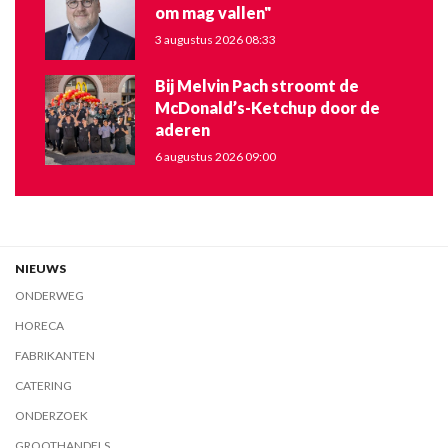
om mag vallen"
3 augustus 2026 08:33
Bij Melvin Pach stroomt de
McDonald’s-Ketchup door de
aderen
6 augustus 2026 09:00
NIEUWS
ONDERWEG
HORECA
FABRIKANTEN
CATERING
ONDERZOEK
GROOTHANDELS