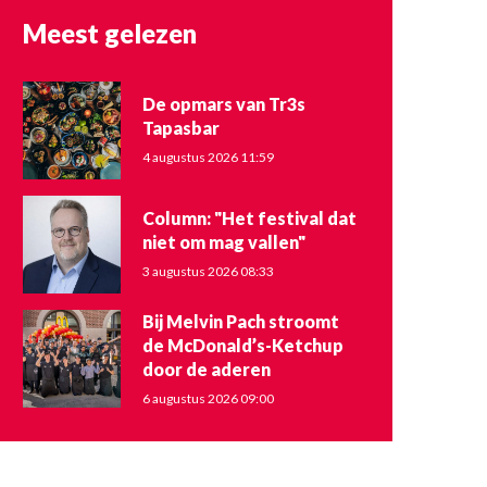
Meest gelezen
De opmars van Tr3s
Tapasbar
4 augustus 2026 11:59
Column: "Het festival dat
niet om mag vallen"
3 augustus 2026 08:33
Bij Melvin Pach stroomt
de McDonald’s-Ketchup
door de aderen
6 augustus 2026 09:00