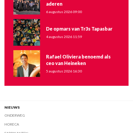
aderen
6 augustus 2026 09:00
De opmars van Tr3s Tapasbar
4 augustus 2026 11:59
Rafael Oliviera benoemd als
ceo van Heineken
5 augustus 2026 16:30
NIEUWS
ONDERWEG
HORECA