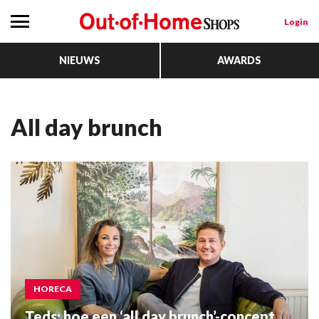
Login
NIEUWS
AWARDS
all day brunch
HORECA
Teds: hoe een ‘all day brunch’-concept