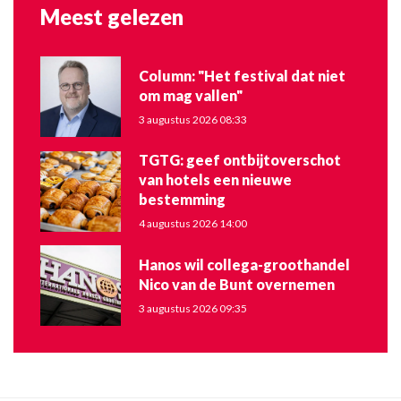
Meest gelezen
Column: "Het festival dat niet
om mag vallen"
3 augustus 2026 08:33
TGTG: geef ontbijtoverschot
van hotels een nieuwe
bestemming
4 augustus 2026 14:00
Hanos wil collega-groothandel
Nico van de Bunt overnemen
3 augustus 2026 09:35