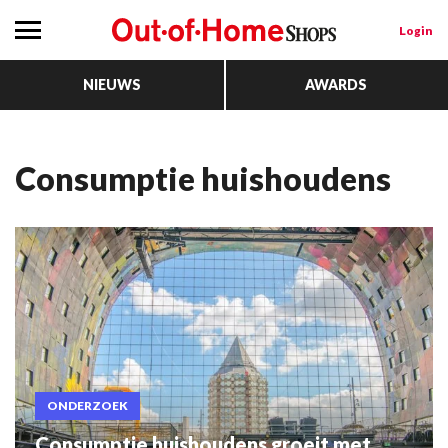
Login
NIEUWS
AWARDS
consumptie huishoudens
ONDERZOEK
Consumptie huishoudens groeit met