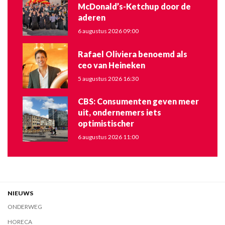
McDonald’s-Ketchup door de
aderen
6 augustus 2026 09:00
Rafael Oliviera benoemd als
ceo van Heineken
5 augustus 2026 16:30
CBS: Consumenten geven meer
uit, ondernemers iets
optimistischer
6 augustus 2026 11:00
NIEUWS
ONDERWEG
HORECA