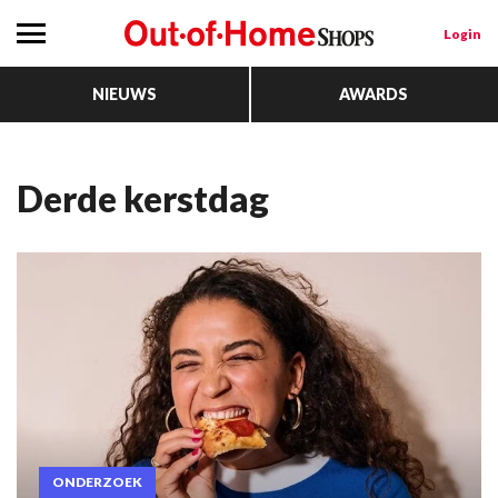
Login
NIEUWS
AWARDS
derde kerstdag
ONDERZOEK