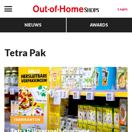
Login
NIEUWS
AWARDS
tetra Pak
FABRIKANTEN
Tetra Pak versnelt duurzame