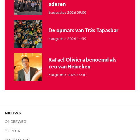
aderen
6 augustus 2026 09:00
De opmars van Tr3s Tapasbar
4 augustus 2026 11:59
Rafael Oliviera benoemd als
ceo van Heineken
5 augustus 2026 16:30
NIEUWS
ONDERWEG
HORECA