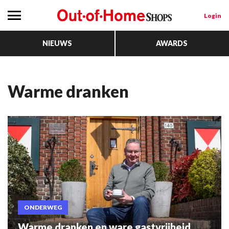
Login
NIEUWS
AWARDS
warme dranken
ONDERWEG
Warme dranken en ware gastvrijheid