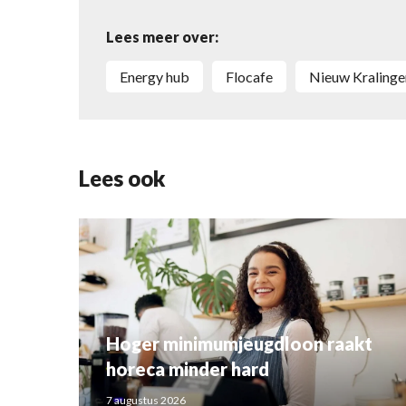
Lees meer over:
energy hub
Flocafe
Nieuw Kraling
Lees ook
Hoger minimumjeugdloon raakt
horeca minder hard
7 augustus 2026