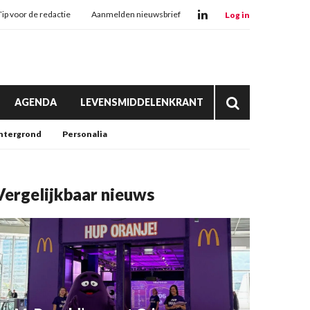
Tip voor de redactie
Aanmelden nieuwsbrief
Log in
AGENDA
LEVENSMIDDELENKRANT
htergrond
Personalia
Vergelijkbaar nieuws