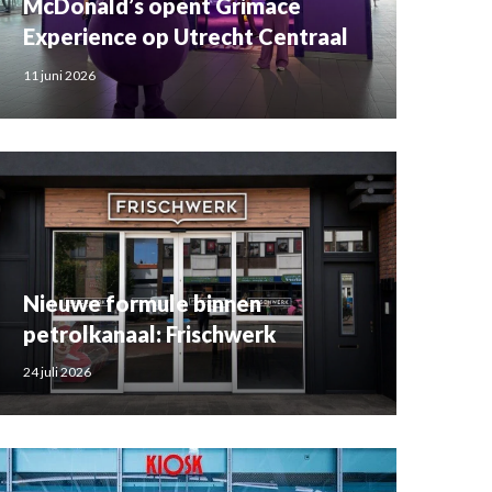
McDonald’s opent Grimace
Experience op Utrecht Centraal
11 juni 2026
Nieuwe formule binnen
petrolkanaal: Frischwerk
24 juli 2026