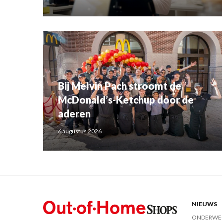
Bij Melvin Pach stroomt de
McDonald’s-Ketchup door de
aderen
6 augustus 2026
NIEUWS
ONDERWE