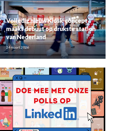
Volledig nieuw Kiosk-concept
maakt debuut op drukste station
van Nederland
24 maart 2026