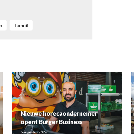
en
Tamoil
Nieuwe horecaondernemer
opent Burger Business
6 augustus 2026