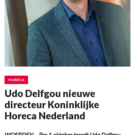
HORECA
Udo Delfgou nieuwe
directeur Koninklijke
Horeca Nederland
WOERDEN – Per 1 oktober treedt Udo Delfgou