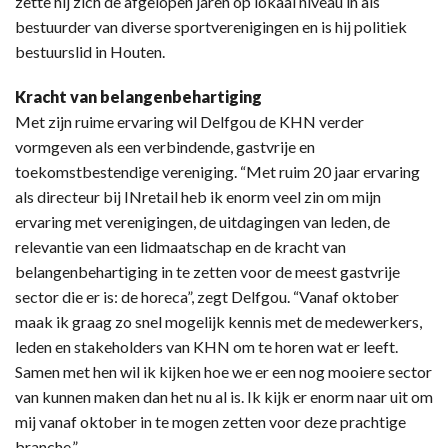
zette hij zich de afgelopen jaren op lokaal niveau in als
bestuurder van diverse sportverenigingen en is hij politiek
bestuurslid in Houten.
Kracht van belangenbehartiging
Met zijn ruime ervaring wil Delfgou de KHN verder
vormgeven als een verbindende, gastvrije en
toekomstbestendige vereniging. “Met ruim 20 jaar ervaring
als directeur bij INretail heb ik enorm veel zin om mijn
ervaring met verenigingen, de uitdagingen van leden, de
relevantie van een lidmaatschap en de kracht van
belangenbehartiging in te zetten voor de meest gastvrije
sector die er is: de horeca”, zegt Delfgou. “Vanaf oktober
maak ik graag zo snel mogelijk kennis met de medewerkers,
leden en stakeholders van KHN om te horen wat er leeft.
Samen met hen wil ik kijken hoe we er een nog mooiere sector
van kunnen maken dan het nu al is. Ik kijk er enorm naar uit om
mij vanaf oktober in te mogen zetten voor deze prachtige
branche.”