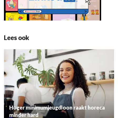
Lees ook
Hoger minimumjeugdloon raakt horeca
minder hard