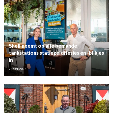
Shell neemt op alle bemande
tankstations statiegeldflesjes en -blikjes
in
20 april 2026