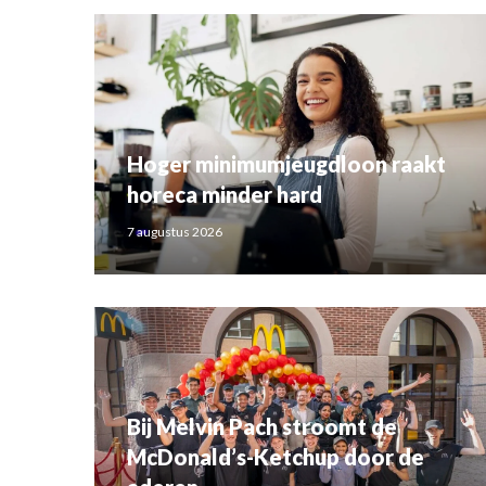
Hoger minimumjeugdloon raakt
horeca minder hard
7 augustus 2026
Bij Melvin Pach stroomt de
McDonald’s-Ketchup door de