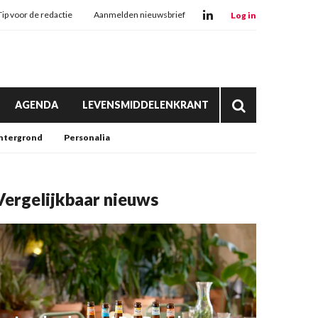
Tip voor de redactie
Aanmelden nieuwsbrief
Log in
AGENDA
LEVENSMIDDELENKRANT
htergrond
Personalia
Vergelijkbaar nieuws