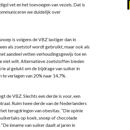
digd vet en het toevoegen van vezels. Dat is
communiceren we duidelijk over
snoep is volgens de VBZ lastiger dan in
een als zoetstof wordt gebruikt, maar ook als
 het aandeel vetten verhoudingsgewijs toe en
je niet wilt. Alternatieve zoetstoffen bieden
rie al gelukt om de bijdrage van suiker in
n te verlagen van 20% naar 14,7%.
gt de VBZ. Slechts een derde is voor, een
eutraal. Ruim twee derde van de Nederlanders
 het terugdringen van obesitas. “Die opinie
n suikertaks op koek, snoep of chocolade
“De inname van suiker daalt al jaren in