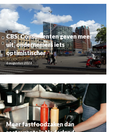
CBS: Consumenten geven meer
uit, ondernemers iets
optimistischer
6 augustus 2026
Meer fastfoodzaken dan