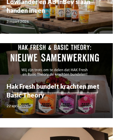
Lowlander en AB InBev slaan
handen ineen
3 maart 2026
Hak Fresh bundelt krachten met
Basic Theory
22 april 2026