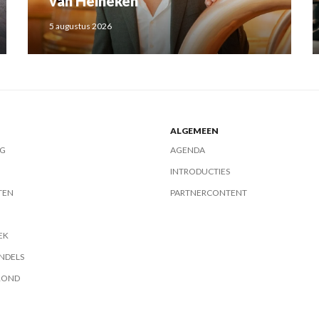
van Heineken
5 augustus 2026
ALGEMEEN
G
AGENDA
INTRODUCTIES
TEN
PARTNERCONTENT
EK
NDELS
ROND