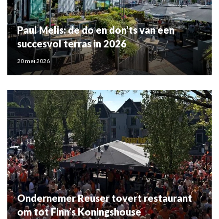
Paul Melis: de do en don’ts van een
succesvol terras in 2026
20 mei 2026
Ondernemer Reuser tovert restaurant
om tot Finn’s Koningshouse