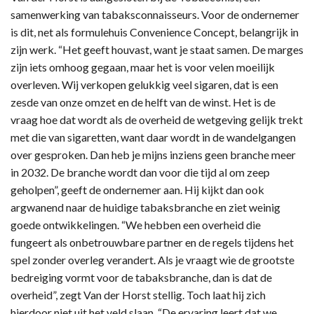
samenwerking van tabaksconnaisseurs. Voor de ondernemer
is dit, net als formulehuis Convenience Concept, belangrijk in
zijn werk. “Het geeft houvast, want je staat samen. De marges
zijn iets omhoog gegaan, maar het is voor velen moeilijk
overleven. Wij verkopen gelukkig veel sigaren, dat is een
zesde van onze omzet en de helft van de winst. Het is de
vraag hoe dat wordt als de overheid de wetgeving gelijk trekt
met die van sigaretten, want daar wordt in de wandelgangen
over gesproken. Dan heb je mijns inziens geen branche meer
in 2032. De branche wordt dan voor die tijd al om zeep
geholpen”, geeft de ondernemer aan. Hij kijkt dan ook
argwanend naar de huidige tabaksbranche en ziet weinig
goede ontwikkelingen. “We hebben een overheid die
fungeert als onbetrouwbare partner en de regels tijdens het
spel zonder overleg verandert. Als je vraagt wie de grootste
bedreiging vormt voor de tabaksbranche, dan is dat de
overheid”, zegt Van der Horst stellig. Toch laat hij zich
hierdoor niet uit het veld slaan. “De ervaring leert dat we