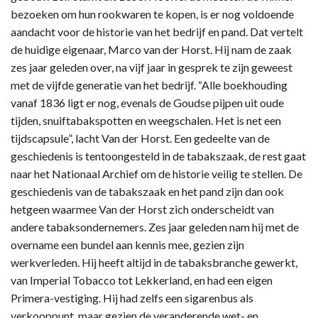
bezoeken om hun rookwaren te kopen, is er nog voldoende
aandacht voor de historie van het bedrijf en pand. Dat vertelt
de huidige eigenaar, Marco van der Horst. Hij nam de zaak
zes jaar geleden over, na vijf jaar in gesprek te zijn geweest
met de vijfde generatie van het bedrijf. “Alle boekhouding
vanaf 1836 ligt er nog, evenals de Goudse pijpen uit oude
tijden, snuiftabakspotten en weegschalen. Het is net een
tijdscapsule”, lacht Van der Horst. Een gedeelte van de
geschiedenis is tentoongesteld in de tabakszaak, de rest gaat
naar het Nationaal Archief om de historie veilig te stellen. De
geschiedenis van de tabakszaak en het pand zijn dan ook
hetgeen waarmee Van der Horst zich onderscheidt van
andere tabaksondernemers. Zes jaar geleden nam hij met de
overname een bundel aan kennis mee, gezien zijn
werkverleden. Hij heeft altijd in de tabaksbranche gewerkt,
van Imperial Tobacco tot Lekkerland, en had een eigen
Primera-vestiging. Hij had zelfs een sigarenbus als
verkooppunt, maar gezien de veranderende wet- en