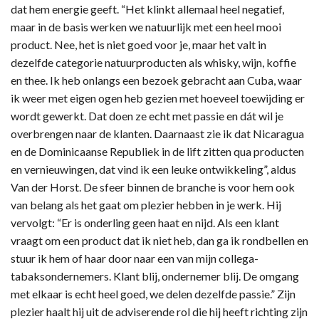
dat hem energie geeft. “Het klinkt allemaal heel negatief,
maar in de basis werken we natuurlijk met een heel mooi
product. Nee, het is niet goed voor je, maar het valt in
dezelfde categorie natuurproducten als whisky, wijn, koffie
en thee. Ik heb onlangs een bezoek gebracht aan Cuba, waar
ik weer met eigen ogen heb gezien met hoeveel toewijding er
wordt gewerkt. Dat doen ze echt met passie en dát wil je
overbrengen naar de klanten. Daarnaast zie ik dat Nicaragua
en de Dominicaanse Republiek in de lift zitten qua producten
en vernieuwingen, dat vind ik een leuke ontwikkeling”, aldus
Van der Horst. De sfeer binnen de branche is voor hem ook
van belang als het gaat om plezier hebben in je werk. Hij
vervolgt: “Er is onderling geen haat en nijd. Als een klant
vraagt om een product dat ik niet heb, dan ga ik rondbellen en
stuur ik hem of haar door naar een van mijn collega-
tabaksondernemers. Klant blij, ondernemer blij. De omgang
met elkaar is echt heel goed, we delen dezelfde passie.” Zijn
plezier haalt hij uit de adviserende rol die hij heeft richting zijn