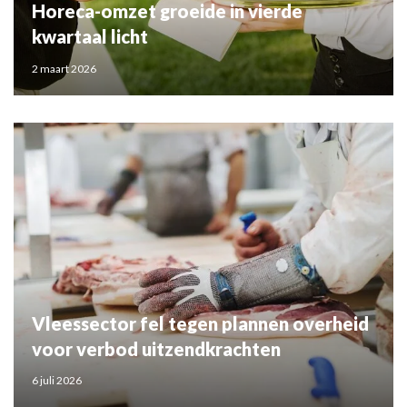
Horeca-omzet groeide in vierde
kwartaal licht
2 maart 2026
Vleessector fel tegen plannen overheid
voor verbod uitzendkrachten
6 juli 2026