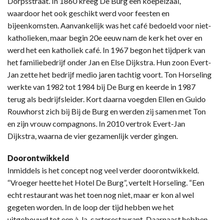
Dorpsstraat. In 1860 kreeg De Burg een koepelzaal,
waardoor het ook geschikt werd voor feesten en
bijeenkomsten. Aanvankelijk was het café bedoeld voor niet-
katholieken, maar begin 20e eeuw nam de kerk het over en
werd het een katholiek café. In 1967 begon het tijdperk van
het familiebedrijf onder Jan en Else Dijkstra. Hun zoon Evert-
Jan zette het bedrijf medio jaren tachtig voort. Ton Horseling
werkte van 1982 tot 1984 bij De Burg en keerde in 1987
terug als bedrijfsleider. Kort daarna voegden Ellen en Guido
Rouwhorst zich bij Bij de Burg en werden zij samen met Ton
en zijn vrouw compagnons. In 2010 vertrok Evert-Jan
Dijkstra, waarna de vier gezamenlijk verder gingen.
Doorontwikkeld
Inmiddels is het concept nog veel verder doorontwikkeld.
“Vroeger heette het Hotel De Burg”, vertelt Horseling. “Een
echt restaurant was het toen nog niet, maar er kon al wel
gegeten worden. In de loop der tijd hebben we het
uitgebouwd tot een à-la-carterestaurant. Daarnaast hebben