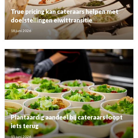
True pricing kan cateraars helpen met
doelstellingen eiwittransitie
18 juni 2026
Plantaardig aandeel bij cateraars loopt
iets terug
15 juni 2026