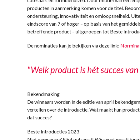
cateraars en formulehuizen. Door middel van een enq
producten in aanmerking komen voor de titel. Beoordel
ondersteuning, innovativiteit en omloopsnelheid. Uit
eindscore van 7 of hoger – op basis van het gemiddel
betreffende product – uitgeroepen tot Beste Introdu
De nominaties kan je bekijken via deze link:
Norminat
"Welk product is hét succes van 
Bekendmaking
De winnaars worden in de editie van april bekendgema
vertellen over de introductie. Wat maakt hun product
dat succes?
Beste Introducties 2023
Niet gewonnen? Niet getreurd! Wie weet wordt jouw 