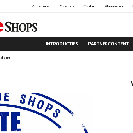
Adverteren
Over ons
Contact
Abonneren
INTRODUCTIES
PARTNERCONTENT
ssique