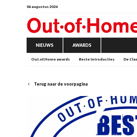
06 augustus 2026
NIEUWS
AWARDS
Out.of.Home awards
Beste Introducties
De Cla
Terug naar de voorpagina