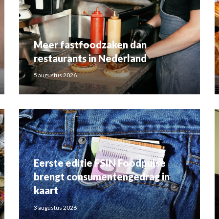
Meer fastfoodzaken dan
restaurants in Nederland
5 augustus 2026
Eerste editie FSIN Foodpulse
brengt consumentengedrag in
kaart
3 augustus 2026