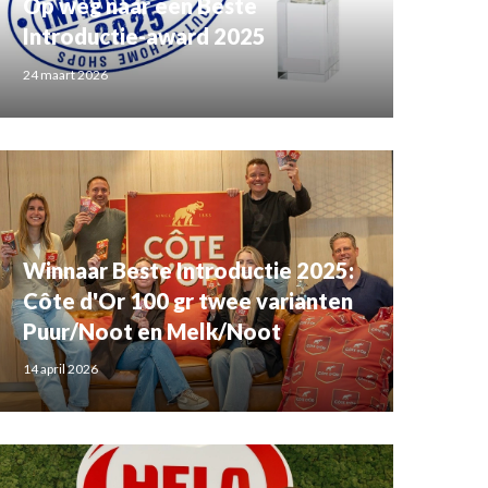
Op weg naar een Beste
Introductie-award 2025
24 maart 2026
Winnaar Beste Introductie 2025:
Côte d'Or 100 gr twee varianten
Puur/Noot en Melk/Noot
14 april 2026