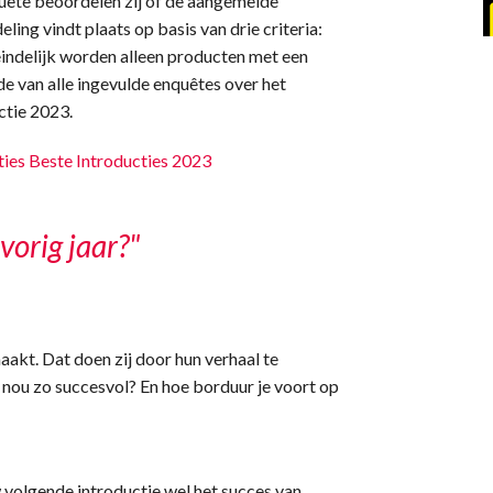
uête beoordelen zij of de aangemelde
ing vindt plaats op basis van drie criteria:
eindelijk worden alleen producten met een
de van alle ingevulde enquêtes over het
ctie 2023.
ies Beste Introducties 2023
vorig jaar?"
akt. Dat doen zij door hun verhaal te
 nou zo succesvol? En hoe borduur je voort op
volgende introductie wel het succes van