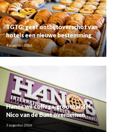
TGTG: geef ontbijtoverschot van
hotels een nieuwe bestemming
4 augustus 2026
Hanos wil collega-groothandel
Nico van de Bunt overnemen
3 augustus 2026