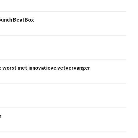
punch BeatBox
e worst met innovatieve vetvervanger
r