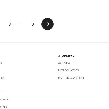
3
...
8
ALGEMEEN
G
AGENDA
INTRODUCTIES
TEN
PARTNERCONTENT
EK
NDELS
ROND