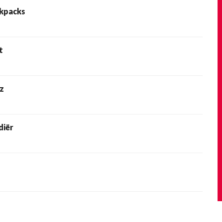
ckpacks
t
z
diër