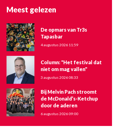
Meest gelezen
De opmars van Tr3s
Tapasbar
4 augustus 2026 11:59
Column: "Het festival dat
niet om mag vallen"
3 augustus 2026 08:33
Bij Melvin Pach stroomt
de McDonald’s-Ketchup
door de aderen
6 augustus 2026 09:00