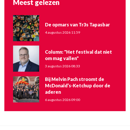
Meest gelezen
De opmars van Tr3s Tapasbar
4 augustus 2026 11:59
Column: "Het festival dat niet
om mag vallen"
3 augustus 2026 08:33
Bij Melvin Pach stroomt de
McDonald’s-Ketchup door de
aderen
6 augustus 2026 09:00