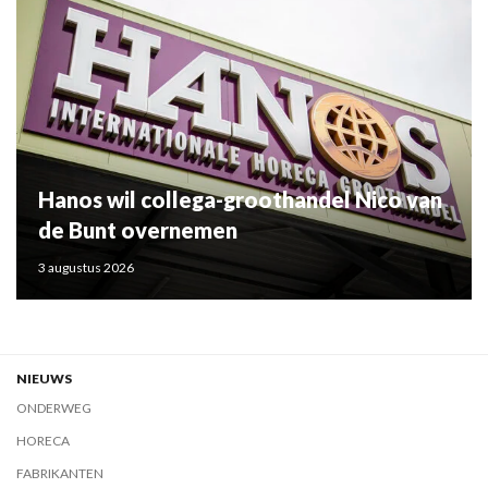
Hanos wil collega-groothandel Nico van
de Bunt overnemen
3 augustus 2026
NIEUWS
ONDERWEG
HORECA
FABRIKANTEN