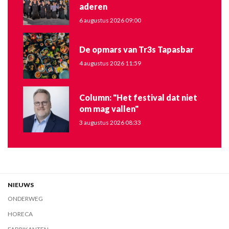
aderen
6 augustus 2026 09:00
De opmars van Tr3s Tapasbar
4 augustus 2026 11:59
Column: "Het festival dat niet
om mag vallen"
3 augustus 2026 08:33
NIEUWS
ONDERWEG
HORECA