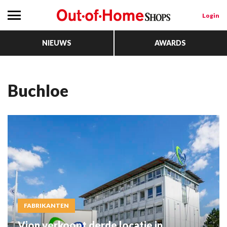
Login
NIEUWS
AWARDS
Buchloe
FABRIKANTEN
Vion verkoopt derde locatie in