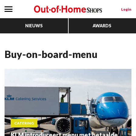
Login
NIEUWS
AWARDS
Buy-on-board-menu
CATERING
KLM introduceert menu met betaalde