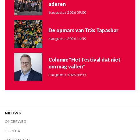
aderen
6 augustus 2026 09:00
De opmars van Tr3s Tapasbar
4 augustus 2026 11:59
Column: "Het festival dat niet
om mag vallen"
3 augustus 2026 08:33
NIEUWS
ONDERWEG
HORECA