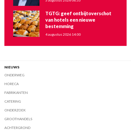
3 augustus 2026 08:33
TGTG: geef ontbijtoverschot
van hotels een nieuwe
bestemming
4 augustus 2026 14:00
NIEUWS
ONDERWEG
HORECA
FABRIKANTEN
CATERING
ONDERZOEK
GROOTHANDELS
ACHTERGROND