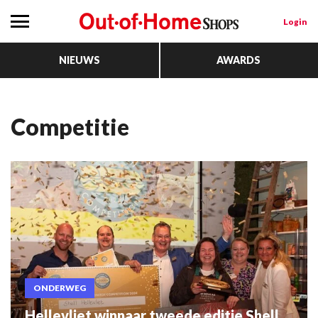
Login
NIEUWS
AWARDS
Competitie
ONDERWEG
Hellevliet winnaar tweede editie Shell