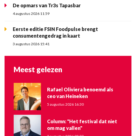
De opmars van Tr3s Tapasbar
4 augustus 2026 11:59
Eerste editie FSIN Foodpulse brengt
consumentengedrag in kaart
3 augustus 2026 15:41
Meest gelezen
Rafael Oliviera benoemd als
ceo van Heineken
5 augustus 2026 16:30
Column: "Het festival dat niet
om mag vallen"