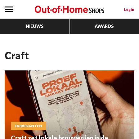
Login
NIEUWS
AWARDS
Craft
FABRIKANTEN
Craft zet lokale brouwerijen in de