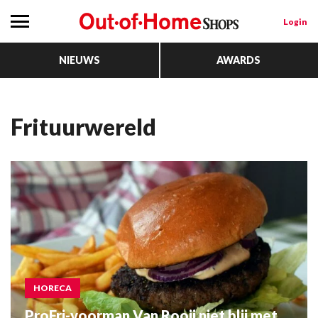
Login
NIEUWS
AWARDS
Frituurwereld
HORECA
ProFri-voorman Van Rooij niet blij met