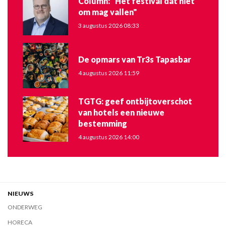
Column: "Het festival dat niet
om mag vallen"
3 augustus 2026 08:33
De opmars van Tr3s Tapasbar
4 augustus 2026 11:59
TGTG: geef ontbijtoverschot
van hotels een nieuwe
bestemming
4 augustus 2026 14:00
NIEUWS
ONDERWEG
HORECA