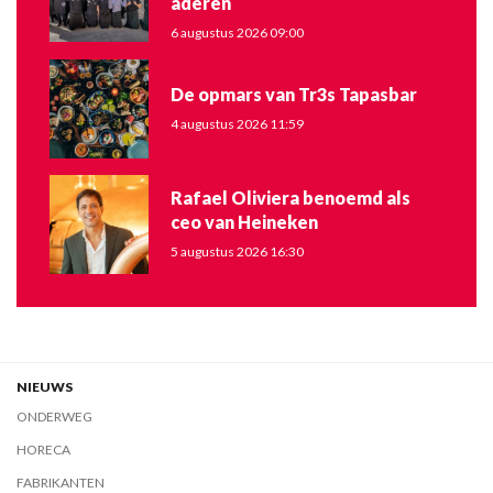
aderen
6 augustus 2026 09:00
De opmars van Tr3s Tapasbar
4 augustus 2026 11:59
Rafael Oliviera benoemd als
ceo van Heineken
5 augustus 2026 16:30
NIEUWS
ONDERWEG
HORECA
FABRIKANTEN