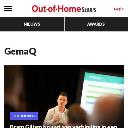
Login
NIEUWS
AWARDS
GemaQ
ONDERWEG
Bram Giliam bouwt aan verbinding in een