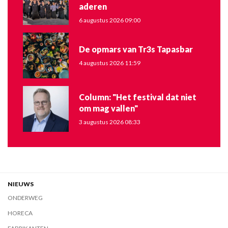
aderen
6 augustus 2026 09:00
De opmars van Tr3s Tapasbar
4 augustus 2026 11:59
Column: "Het festival dat niet
om mag vallen"
3 augustus 2026 08:33
NIEUWS
ONDERWEG
HORECA