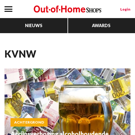
Login
NIEUWS
AWARDS
KVNW
ACHTERGROND
Accijnsverhoging alcoholhoudende