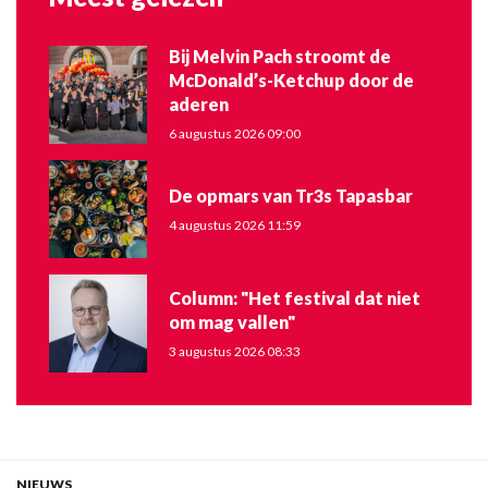
Bij Melvin Pach stroomt de
McDonald’s-Ketchup door de
aderen
6 augustus 2026 09:00
De opmars van Tr3s Tapasbar
4 augustus 2026 11:59
Column: "Het festival dat niet
om mag vallen"
3 augustus 2026 08:33
NIEUWS