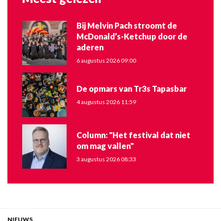
Bij Melvin Pach stroomt de
McDonald’s-Ketchup door de
aderen
6 augustus 2026 09:00
De opmars van Tr3s Tapasbar
4 augustus 2026 11:59
Column: "Het festival dat niet
om mag vallen"
3 augustus 2026 08:33
NIEUWS