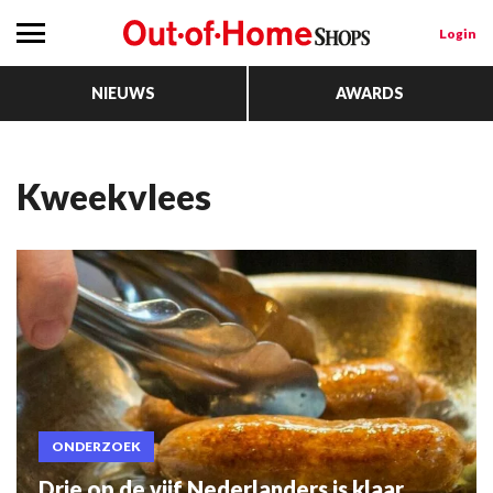
Login
NIEUWS
AWARDS
Kweekvlees
ONDERZOEK
Drie op de vijf Nederlanders is klaar