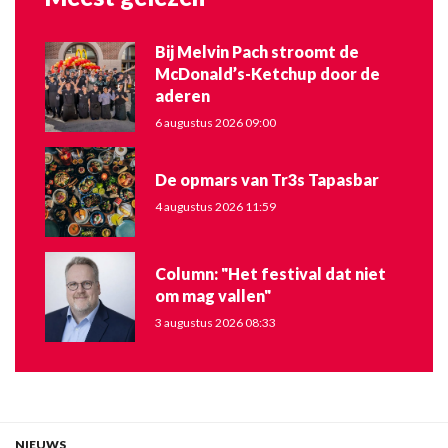
Bij Melvin Pach stroomt de
McDonald’s-Ketchup door de
aderen
6 augustus 2026 09:00
De opmars van Tr3s Tapasbar
4 augustus 2026 11:59
Column: "Het festival dat niet
om mag vallen"
3 augustus 2026 08:33
NIEUWS