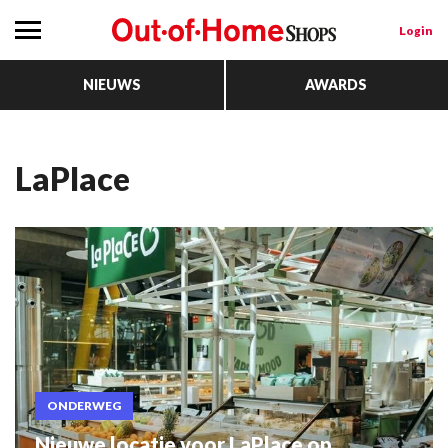
Login
NIEUWS
AWARDS
LaPlace
ONDERWEG
Nieuwe locatie voor LaPlace op