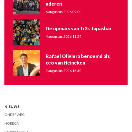
aderen
6 augustus 2026 09:00
De opmars van Tr3s Tapasbar
4 augustus 2026 11:59
Rafael Oliviera benoemd als
ceo van Heineken
5 augustus 2026 16:30
NIEUWS
ONDERWEG
HORECA