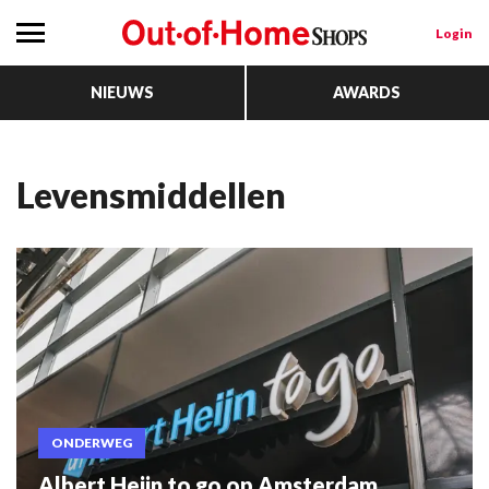
Login
NIEUWS
AWARDS
Levensmiddellen
ONDERWEG
Albert Heijn to go op Amsterdam