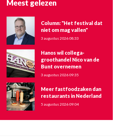
Meest gelezen
Column: "Het festival dat
niet om mag vallen"
3 augustus 2026 08:33
Hanos wil collega-
groothandel Nico van de
Bunt overnemen
3 augustus 2026 09:35
Meer fastfoodzaken dan
restaurants in Nederland
5 augustus 2026 09:04