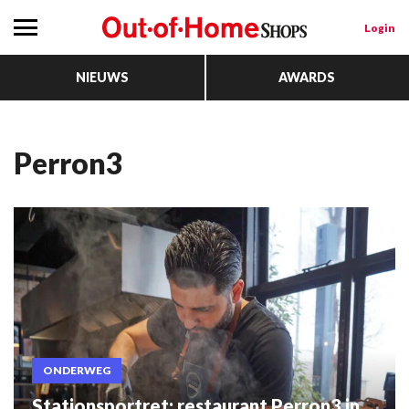
Login
NIEUWS
AWARDS
Perron3
ONDERWEG
Stationsportret: restaurant Perron3 in