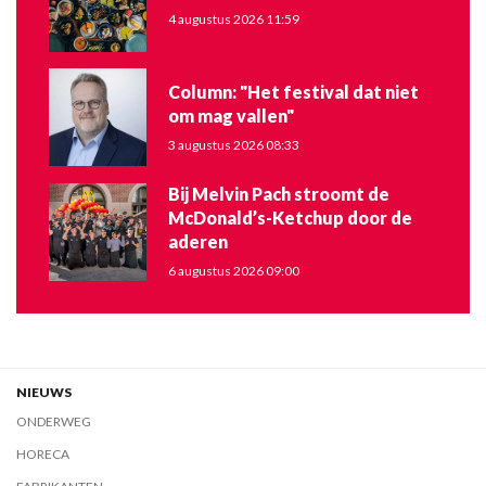
4 augustus 2026 11:59
Column: "Het festival dat niet
om mag vallen"
3 augustus 2026 08:33
Bij Melvin Pach stroomt de
McDonald’s-Ketchup door de
aderen
6 augustus 2026 09:00
NIEUWS
ONDERWEG
HORECA