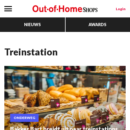
Login
NIEUWS
AWARDS
Treinstation
ONDERWEG
Bakker Bart breidt uit naar treinstations