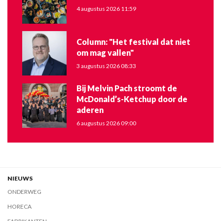
4 augustus 2026 11:59
Column: "Het festival dat niet
om mag vallen"
3 augustus 2026 08:33
Bij Melvin Pach stroomt de
McDonald’s-Ketchup door de
aderen
6 augustus 2026 09:00
NIEUWS
ONDERWEG
HORECA