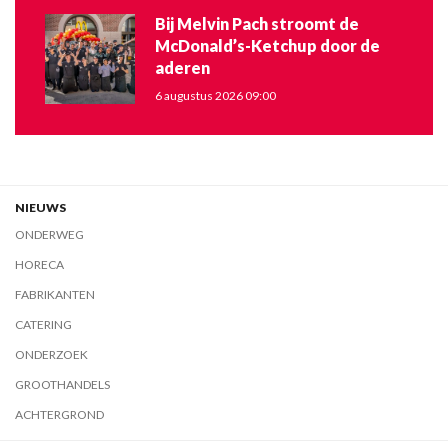
Bij Melvin Pach stroomt de
McDonald’s-Ketchup door de
aderen
6 augustus 2026 09:00
NIEUWS
ONDERWEG
HORECA
FABRIKANTEN
CATERING
ONDERZOEK
GROOTHANDELS
ACHTERGROND