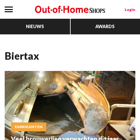
Login
NIEUWS
AWARDS
biertax
FABRIKANTEN
Veel brouwerijen verwachten dit jaar