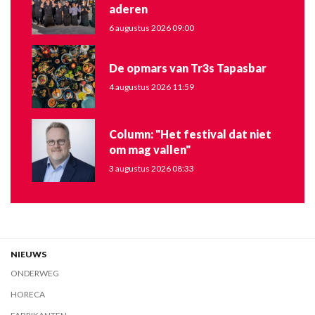
aderen
6 augustus 2026 09:00
De opmars van Tr3s Tapasbar
4 augustus 2026 11:59
Column: "Het festival dat niet
om mag vallen"
3 augustus 2026 08:33
NIEUWS
ONDERWEG
HORECA