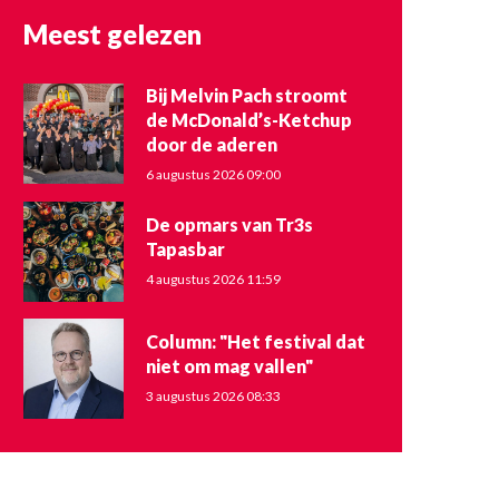
Meest gelezen
Bij Melvin Pach stroomt
de McDonald’s-Ketchup
door de aderen
6 augustus 2026 09:00
De opmars van Tr3s
Tapasbar
4 augustus 2026 11:59
Column: "Het festival dat
niet om mag vallen"
3 augustus 2026 08:33