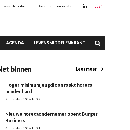
Tip voor de redactie
Aanmelden nieuwsbrief
Log in
AGENDA
LEVENSMIDDELENKRANT
Net binnen
Lees meer
Hoger minimumjeugdloon raakt horeca
minder hard
7 augustus 2026 10:27
Nieuwe horecaondernemer opent Burger
Business
6 augustus 2026 15:21