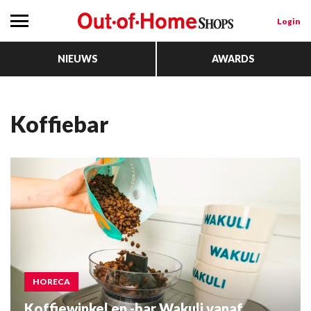
Login
NIEUWS
AWARDS
koffiebar
HORECA
Koffiewinkel en -bar Wakuli vanaf