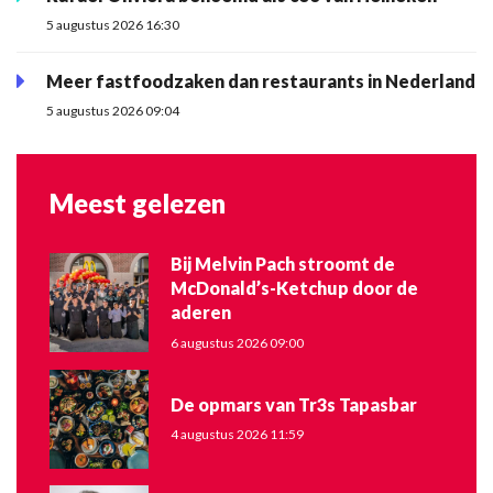
5 augustus 2026 16:30
Meer fastfoodzaken dan restaurants in Nederland
5 augustus 2026 09:04
Meest gelezen
Bij Melvin Pach stroomt de
McDonald’s-Ketchup door de
aderen
6 augustus 2026 09:00
De opmars van Tr3s Tapasbar
4 augustus 2026 11:59