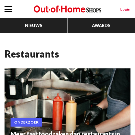
Login
NIEUWS
AWARDS
restaurants
ONDERZOEK
Meer fastfoodzaken dan restaurants in