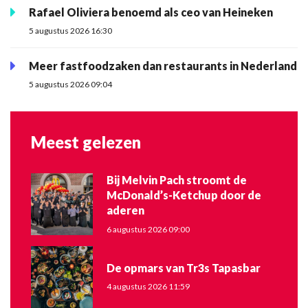
Rafael Oliviera benoemd als ceo van Heineken
5 augustus 2026 16:30
Meer fastfoodzaken dan restaurants in Nederland
5 augustus 2026 09:04
Meest gelezen
Bij Melvin Pach stroomt de
McDonald’s-Ketchup door de
aderen
6 augustus 2026 09:00
De opmars van Tr3s Tapasbar
4 augustus 2026 11:59