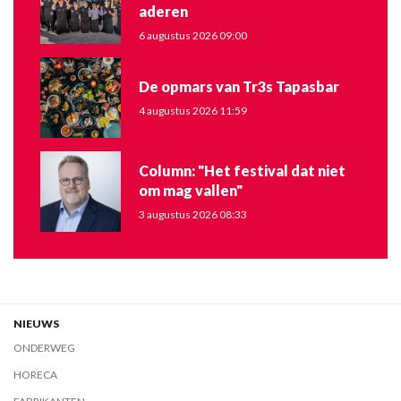
aderen
6 augustus 2026 09:00
De opmars van Tr3s Tapasbar
4 augustus 2026 11:59
Column: "Het festival dat niet
om mag vallen"
3 augustus 2026 08:33
NIEUWS
ONDERWEG
HORECA