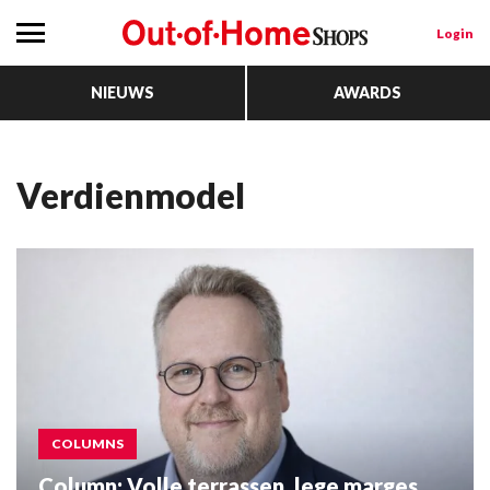
Login
NIEUWS
AWARDS
verdienmodel
COLUMNS
Column: Volle terrassen, lege marges.