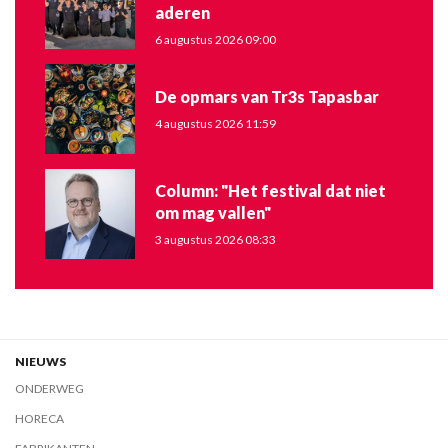
aderen
6 augustus 2026 09:00
De opmars van Tr3s Tapasbar
4 augustus 2026 11:59
Column: "Het festival dat niet
om mag vallen"
3 augustus 2026 08:33
NIEUWS
ONDERWEG
HORECA