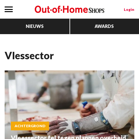
Login
NIEUWS
AWARDS
vlessector
ACHTERGROND
Vleessector fel tegen plannen overheid