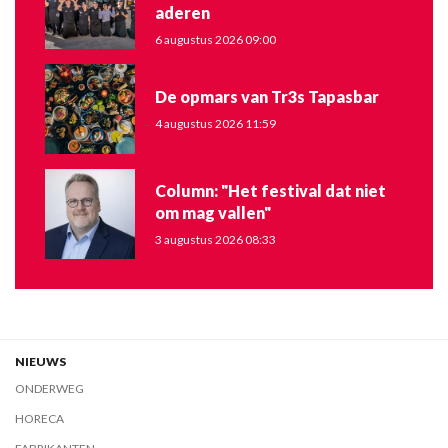
aderen
6 augustus 2026 09:00
De opmars van Tr3s Tapasbar
4 augustus 2026 11:59
Column: "Het festival dat niet
om mag vallen"
3 augustus 2026 08:33
NIEUWS
ONDERWEG
HORECA