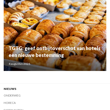
TGTG: geef ontbijtoverschot van hotels
een nieuwe bestemming
4 augustus 2026
NIEUWS
ONDERWEG
HORECA