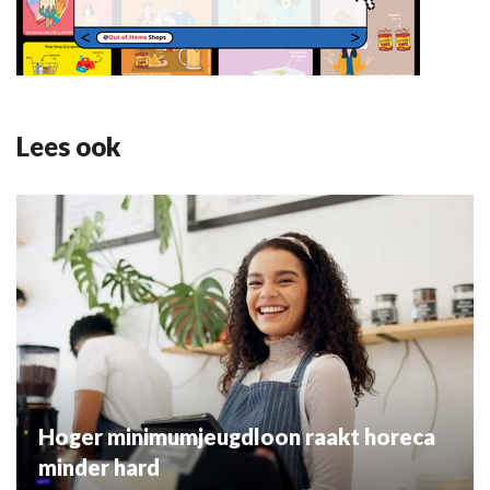
Lees ook
Hoger minimumjeugdloon raakt horeca
minder hard