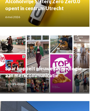
Alcoholvrije Slijterij Zero Zer0.0
opent in centrum Utrecht
6 mei 2026
Spar koppelt nieuwe technologie
aan merkcommunicatie
24 februari 2026