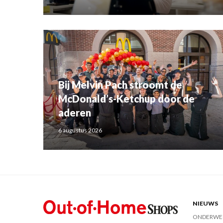
Bij Melvin Pach stroomt de
McDonald’s-Ketchup door de
aderen
6 augustus 2026
NIEUWS
ONDERWE