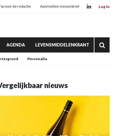
Tip voor de redactie
Aanmelden nieuwsbrief
Log in
AGENDA
LEVENSMIDDELENKRANT
htergrond
Personalia
Vergelijkbaar nieuws