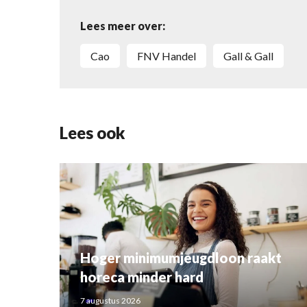
Lees meer over:
cao
FNV Handel
Gall & Gall
Lees ook
Hoger minimumjeugdloon raakt
horeca minder hard
7 augustus 2026