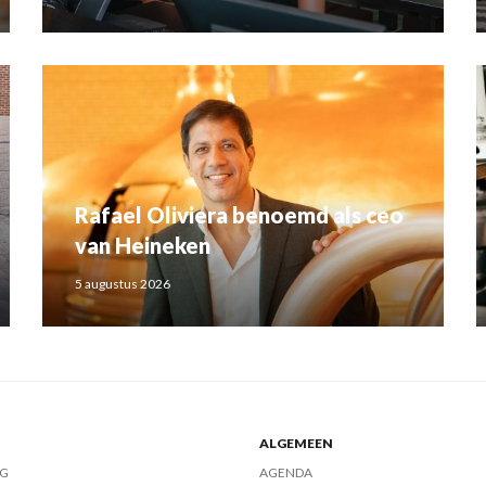
Rafael Oliviera benoemd als ceo
van Heineken
5 augustus 2026
ALGEMEEN
G
AGENDA