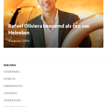
Rafael Oliviera benoemd als ceo van
Heineken
5 augustus 2026
NIEUWS
ONDERWEG
HORECA
FABRIKANTEN
CATERING
ONDERZOEK