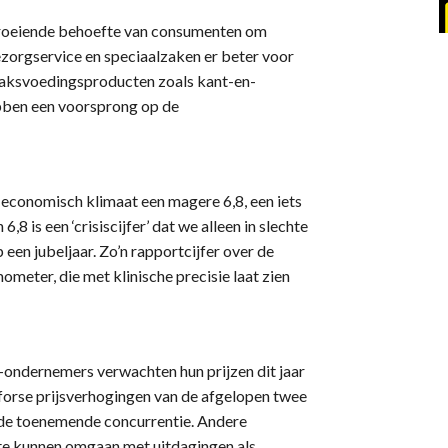
 groeiende behoefte van consumenten om
ezorgservice en speciaalzaken er beter voor
maksvoedingsproducten zoals kant-en-
bben een voorsprong op de
conomisch klimaat een magere 6,8, een iets
8 is een ‘crisiscijfer’ dat we alleen in slechte
op een jubeljaar. Zo’n rapportcijfer over de
ometer, die met klinische precisie laat zien
-ondernemers verwachten hun prijzen dit jaar
forse prijsverhogingen van de afgelopen twee
en de toenemende concurrentie. Andere
e kunnen omgaan met uitdagingen als