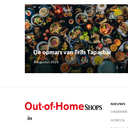
De opmars van Tr3s Tapasbar
4 augustus 2026
NIEUWS
ONDERWE
HORECA