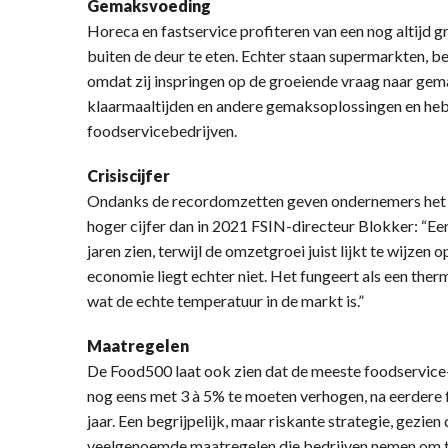
Gemaksvoeding
Horeca en fastservice profiteren van een nog altijd
buiten de deur te eten. Echter staan supermarkten, b
omdat zij inspringen op de groeiende vraag naar ge
klaarmaaltijden en andere gemaksoplossingen en he
foodservicebedrijven.
Crisiscijfer
Ondanks de recordomzetten geven ondernemers het e
hoger cijfer dan in 2021 FSIN-directeur Blokker: “Een 6,
jaren zien, terwijl de omzetgroei juist lijkt te wijzen 
economie liegt echter niet. Het fungeert als een therm
wat de echte temperatuur in de markt is.”
Maatregelen
De Food500 laat ook zien dat de meeste foodservice
nog eens met 3 à 5% te moeten verhogen, na eerdere 
jaar. Een begrijpelijk, maar riskante strategie, gezi
veelgenoemde maatregelen die bedrijven nemen om t