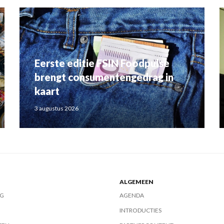
Eerste editie FSIN Foodpulse
brengt consumentengedrag in
kaart
3 augustus 2026
ALGEMEEN
G
AGENDA
INTRODUCTIES