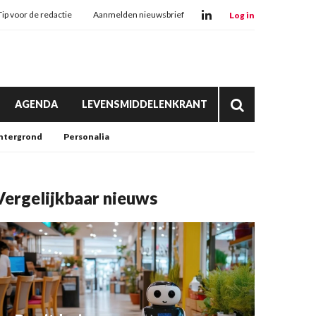
Tip voor de redactie
Aanmelden nieuwsbrief
Log in
AGENDA
LEVENSMIDDELENKRANT
htergrond
Personalia
Vergelijkbaar nieuws