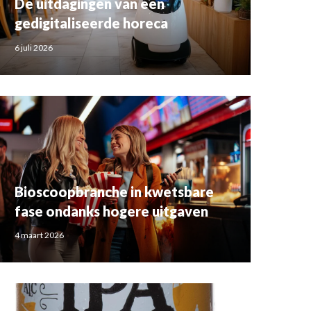
De uitdagingen van een
gedigitaliseerde horeca
6 juli 2026
Bioscoopbranche in kwetsbare
fase ondanks hogere uitgaven
4 maart 2026