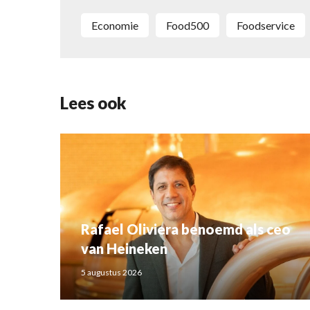
economie
Food500
foodservice
Lees ook
Rafael Oliviera benoemd als ceo
van Heineken
5 augustus 2026