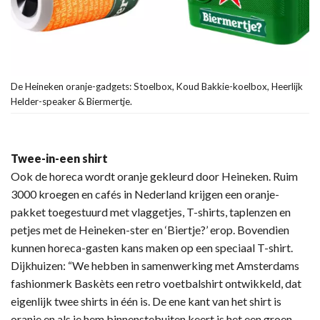
De Heineken oranje-gadgets: Stoelbox, Koud Bakkie-koelbox, Heerlijk
Helder-speaker & Biermertje.
Twee-in-een shirt
Ook de horeca wordt oranje gekleurd door Heineken. Ruim
3000 kroegen en cafés in Nederland krijgen een oranje-
pakket toegestuurd met vlaggetjes, T-shirts, taplenzen en
petjes met de Heineken-ster en ‘Biertje?’ erop. Bovendien
kunnen horeca-gasten kans maken op een speciaal T-shirt.
Dijkhuizen: “We hebben in samenwerking met Amsterdams
fashionmerk Baskèts een retro voetbalshirt ontwikkeld, dat
eigenlijk twee shirts in één is. De ene kant van het shirt is
oranje en als je hem binnenstebuiten keert is het een groen