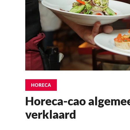
HORECA
Horeca-cao algeme
verklaard