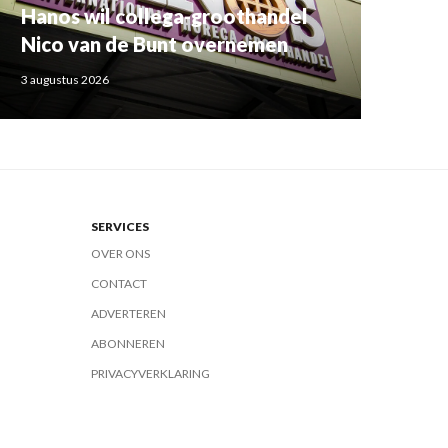
Hanos wil collega-groothandel
Nico van de Bunt overnemen
3 augustus 2026
SERVICES
OVER ONS
CONTACT
ADVERTEREN
ABONNEREN
PRIVACYVERKLARING