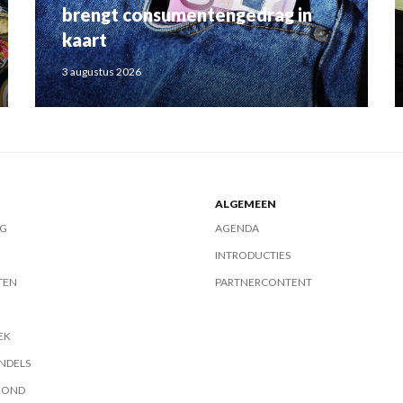
brengt consumentengedrag in
kaart
3 augustus 2026
ALGEMEEN
G
AGENDA
INTRODUCTIES
TEN
PARTNERCONTENT
EK
NDELS
ROND