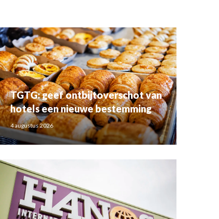
TGTG: geef ontbijtoverschot van
hotels een nieuwe bestemming
4 augustus 2026