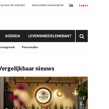
Tip voor de redactie
Aanmelden nieuwsbrief
Log in
AGENDA
LEVENSMIDDELENKRANT
htergrond
Personalia
Vergelijkbaar nieuws